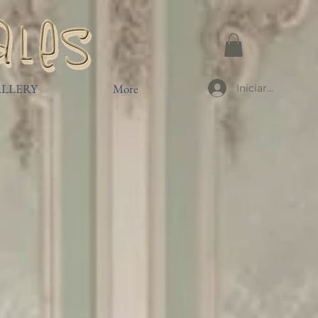
LLERY
More
Iniciar sesión