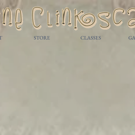
T
STORE
CLASSES
GA