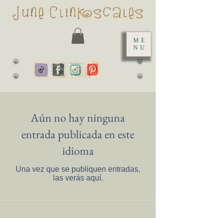
ME
NU
Aún no hay ninguna
entrada publicada en este
idioma
Una vez que se publiquen entradas,
las verás aquí.