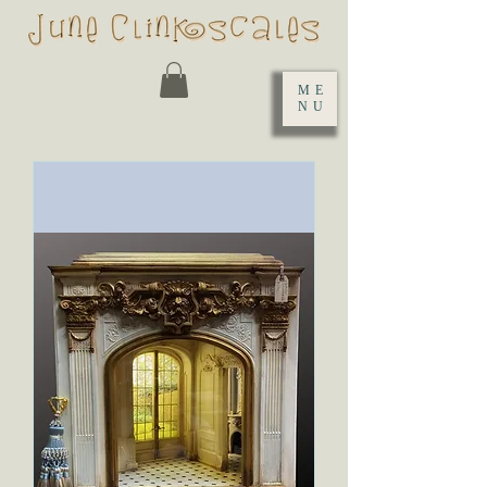
ME
NU